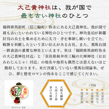
福岡県筑前町（旧三輪町）弥永にある大己貴神社。我が国で
最も古いといわれている神社のひとつです。
神功皇后が新羅
討伐の兵士を集めるために太刀・矛を奉納し願いを立てた、
戦勝を祈願したという言い伝えがある古社。
また、邪馬台国
－朝倉説の重要な神社といえます。
実は「福岡県筑前町弥永
の大己貴神社付近」と「奈良県桜井市三輪の大神神社（おお
みわじんじゃ）付近」の地名や地形も
偶然とは思えないほど
酷似しております。
未だ決着していない邪馬台国論争。ぜ
ひ、夢と歴史ロマンの弥永をここで感じてください。